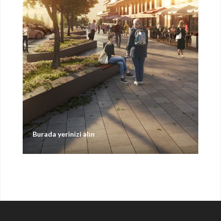
Burada yerinizi alın
Bura