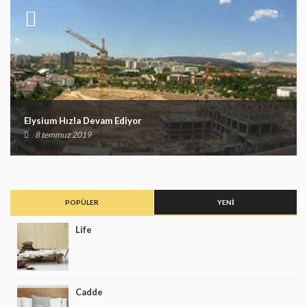
Elysium Hızla Devam Ediyor
8 temmuz 2019
POPÜLER
YENI
Life
Cadde