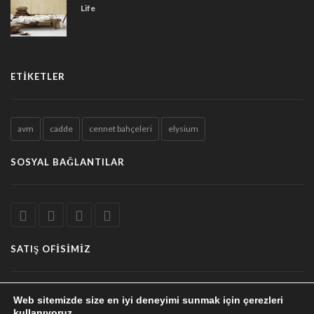
Life
ETIKETLER
avm
cadde
cennet bahçeleri
elysium
SOSYAL BAĞLANTILAR
SATIŞ OFISIMIZ
Malatya caddesi, Cumhuriyet mahallesi, no:10/2
Web sitemizde size en iyi deneyimi sunmak için çerezleri
kullanıyoruz.