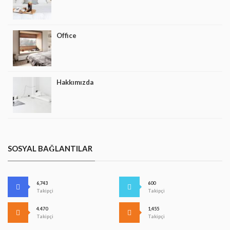
Office
Hakkımızda
SOSYAL BAĞLANTILAR
6,743
600
Takipçi
Takipçi
4.470
1,455
Takipçi
Takipçi